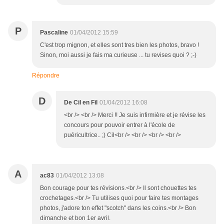
P
Pascaline
01/04/2012 15:59
C'est trop mignon, et elles sont tres bien les photos, bravo !
Sinon, moi aussi je fais ma curieuse ... tu revises quoi ? ;-)
Répondre
D
De Cil en Fil
01/04/2012 16:08
<br /> <br /> Merci !! Je suis infirmière et je révise les
concours pour pouvoir entrer à l'école de
puéricultrice.. ;) Cil<br /> <br /> <br /> <br />
A
ac83
01/04/2012 13:08
Bon courage pour tes révisions.<br /> Il sont chouettes tes
crochetages.<br /> Tu utilises quoi pour faire tes montages
photos, j'adore ton effet "scotch" dans les coins.<br /> Bon
dimanche et bon 1er avril.