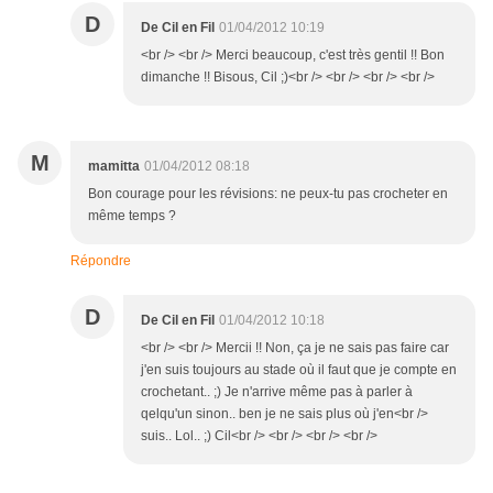
D
De Cil en Fil
01/04/2012 10:19
<br /> <br /> Merci beaucoup, c'est très gentil !! Bon
dimanche !! Bisous, Cil ;)<br /> <br /> <br /> <br />
M
mamitta
01/04/2012 08:18
Bon courage pour les révisions: ne peux-tu pas crocheter en
même temps ?
Répondre
D
De Cil en Fil
01/04/2012 10:18
<br /> <br /> Mercii !! Non, ça je ne sais pas faire car
j'en suis toujours au stade où il faut que je compte en
crochetant.. ;) Je n'arrive même pas à parler à
qelqu'un sinon.. ben je ne sais plus où j'en<br />
suis.. Lol.. ;) Cil<br /> <br /> <br /> <br />