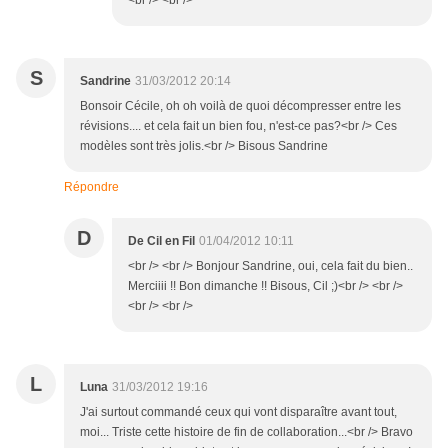
<br /> <br />
S
Sandrine
31/03/2012 20:14
Bonsoir Cécile, oh oh voilà de quoi décompresser entre les
révisions.... et cela fait un bien fou, n'est-ce pas?<br /> Ces
modèles sont très jolis.<br /> Bisous Sandrine
Répondre
D
De Cil en Fil
01/04/2012 10:11
<br /> <br /> Bonjour Sandrine, oui, cela fait du bien..
Merciiii !! Bon dimanche !! Bisous, Cil ;)<br /> <br />
<br /> <br />
L
Luna
31/03/2012 19:16
J'ai surtout commandé ceux qui vont disparaître avant tout,
moi... Triste cette histoire de fin de collaboration...<br /> Bravo