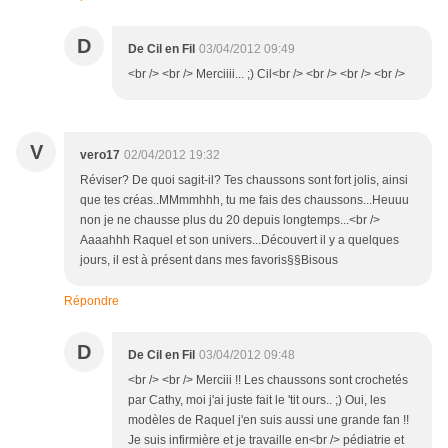
D
De Cil en Fil
03/04/2012 09:49
<br /> <br /> Merciiii... ;) Cil<br /> <br /> <br /> <br />
V
vero17
02/04/2012 19:32
Réviser? De quoi sagit-il? Tes chaussons sont fort jolis, ainsi
que tes créas..MMmmhhh, tu me fais des chaussons...Heuuu
non je ne chausse plus du 20 depuis longtemps...<br />
Aaaahhh Raquel et son univers...Découvert il y a quelques
jours, il est à présent dans mes favoris§§Bisous
Répondre
D
De Cil en Fil
03/04/2012 09:48
<br /> <br /> Merciii !! Les chaussons sont crochetés
par Cathy, moi j'ai juste fait le 'tit ours.. ;) Oui, les
modèles de Raquel j'en suis aussi une grande fan !!
Je suis infirmière et je travaille en<br /> pédiatrie et