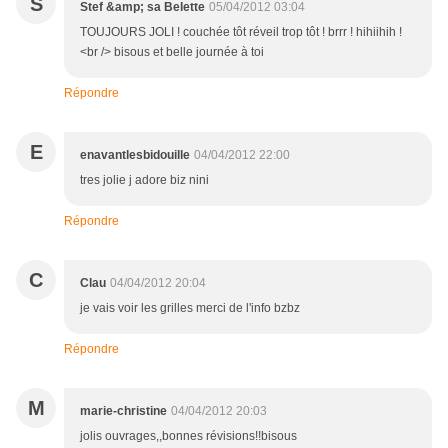
S
Stef &amp; sa Belette
05/04/2012 03:04
TOUJOURS JOLI ! couchée tôt réveil trop tôt ! brrr ! hihiihih !
<br /> bisous et belle journée à toi
Répondre
E
enavantlesbidouille
04/04/2012 22:00
tres jolie j adore biz nini
Répondre
C
Clau
04/04/2012 20:04
je vais voir les grilles merci de l'info bzbz
Répondre
M
marie-christine
04/04/2012 20:03
jolis ouvrages,,bonnes révisions!!bisous