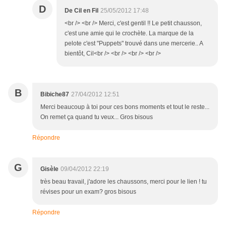
D
De Cil en Fil
25/05/2012 17:48
<br /> <br /> Merci, c'est gentil !! Le petit chausson,
c'est une amie qui le crochète. La marque de la
pelote c'est "Puppets" trouvé dans une mercerie.. A
bientôt, Cil<br /> <br /> <br /> <br />
B
Bibiche87
27/04/2012 12:51
Merci beaucoup à toi pour ces bons moments et tout le reste...
On remet ça quand tu veux... Gros bisous
Répondre
G
Gisèle
09/04/2012 22:19
très beau travail, j'adore les chaussons, merci pour le lien ! tu
révises pour un exam? gros bisous
Répondre