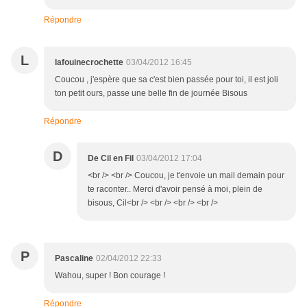
Répondre
L
lafouinecrochette
03/04/2012 16:45
Coucou , j'espère que sa c'est bien passée pour toi, il est joli
ton petit ours, passe une belle fin de journée Bisous
Répondre
D
De Cil en Fil
03/04/2012 17:04
<br /> <br /> Coucou, je t'envoie un mail demain pour
te raconter.. Merci d'avoir pensé à moi, plein de
bisous, Cil<br /> <br /> <br /> <br />
P
Pascaline
02/04/2012 22:33
Wahou, super ! Bon courage !
Répondre