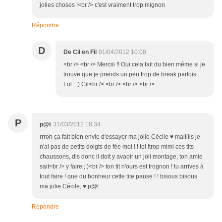
jolies choses !<br /> c'est vraiment trop mignon
Répondre
D
De Cil en Fil
01/04/2012 10:08
<br /> <br /> Merciii !! Oui cela fait du bien même si je
trouve que je prends un peu trop de break parfois..
Lol.. ;) Cil<br /> <br /> <br /> <br />
P
p@t
31/03/2012 18:34
rrroh ça fait bien envie d'essayer ma jolie Cécile ♥ maiiiiis je
n'ai pas de petits doigts de fée moi ! ! lol !trop mimi ces tits
chaussons, dis donc il doit y avaoir un joli montage, ton amie
sait<br /> y faire ; )<br /> ton tit n'ours est trognon ! tu arrives à
tout faire ! que du bonheur cette tite pause ! ! bisous bisous
ma jolie Cécile, ♥ p@t
Répondre