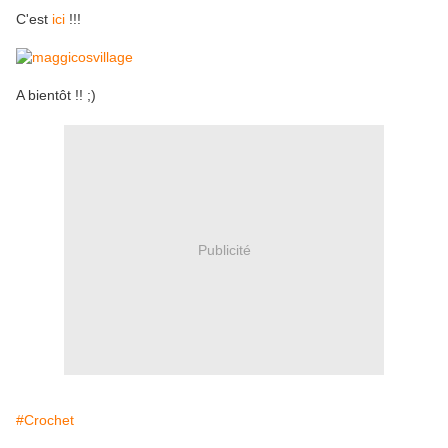
C'est
ici
!!!
A bientôt !! ;)
Publicité
#Crochet