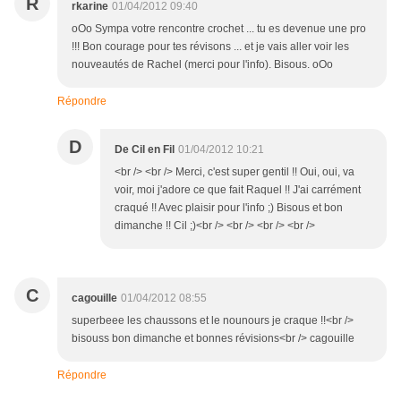
R
rkarine
01/04/2012 09:40
oOo Sympa votre rencontre crochet ... tu es devenue une pro
!!! Bon courage pour tes révisons ... et je vais aller voir les
nouveautés de Rachel (merci pour l'info). Bisous. oOo
Répondre
D
De Cil en Fil
01/04/2012 10:21
<br /> <br /> Merci, c'est super gentil !! Oui, oui, va
voir, moi j'adore ce que fait Raquel !! J'ai carrément
craqué !! Avec plaisir pour l'info ;) Bisous et bon
dimanche !! Cil ;)<br /> <br /> <br /> <br />
C
cagouille
01/04/2012 08:55
superbeee les chaussons et le nounours je craque !!<br />
bisouss bon dimanche et bonnes révisions<br /> cagouille
Répondre