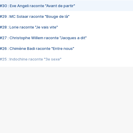
#30 : Eve Angeli raconte "Avant de partir"
#29 : MC Solaar raconte "Bouge de là"
28 : Lorie raconte "Je vais vite"
#27 : Christophe Willem raconte "Jacques a dit"
#26 : Chimène Badi raconte "Entre nous"
#25 : Indochine raconte "3e sexe"
#24 : Zaho raconte "C'est chelou"
#23 : Patrick Bruel raconte "Au café des délices"
#22 : Kyo raconte "Le chemin"
#21 : Nolwenn Leroy raconte "Cassé"
#20 : Patrick Hernandez raconte "Born to be alive"
#19 : Lorie raconte "Près de moi"