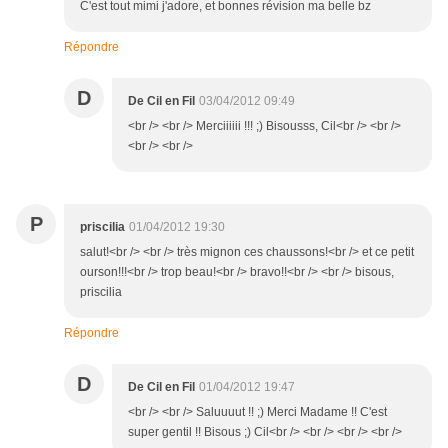
C'est tout mimi j'adore, et bonnes révision ma belle bz
Répondre
D
De Cil en Fil
03/04/2012 09:49
<br /> <br /> Merciiiiii !!! ;) Bisousss, Cil<br /> <br />
<br /> <br />
P
priscilia
01/04/2012 19:30
salut!<br /> <br /> très mignon ces chaussons!<br /> et ce petit
ourson!!!<br /> trop beau!<br /> bravo!!<br /> <br /> bisous,
priscilia
Répondre
D
De Cil en Fil
01/04/2012 19:47
<br /> <br /> Saluuuut !! ;) Merci Madame !! C'est
super gentil !! Bisous ;) Cil<br /> <br /> <br /> <br />