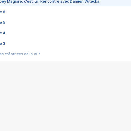
bey Maguire, c'est lui ! Rencontre avec Damien Witecka
e 6
e 5
e 4
e 3
s créatrices de la VF !
e 2
e 1
e Mektoub My Love arrive enfin ! Rencontre avec Shaïn Boumedine et Sal
i : après Toni en famille
elle réalise le bouleversant Dites lui que je l'aime
ais ! Rencontre autour de Vie privée de Rebecca Zlotowski
 de Marguerite, Grave... Rencontre avec Ella Rumpf