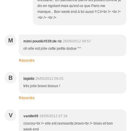
bressane.. Un parisienne parmi les poules comme je
dis en rigolant mais qu'est ce que Paris me
manque... Bon week end à toi aussi !! Cil<br /> <br />
<br /> <br />
M
mimi poud&#039;de riz
26/05/2012 09:57
oh elle est jolie cette petite dodue ^^
Répondre
B
bigbibi
26/05/2012 09:25
très jolie bravo bisous !
Répondre
V
vanille09
26/05/2012 07:34
coucou<br /> elle est ravissante,bravo<br /> bises et bon
week end