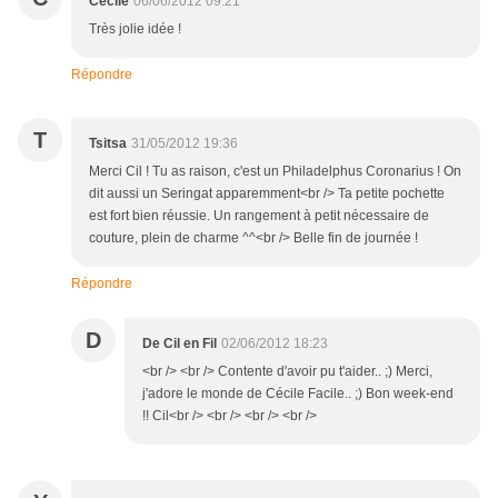
Cecile
06/06/2012 09:21
Très jolie idée !
Répondre
T
Tsitsa
31/05/2012 19:36
Merci Cil ! Tu as raison, c'est un Philadelphus Coronarius ! On
dit aussi un Seringat apparemment<br /> Ta petite pochette
est fort bien réussie. Un rangement à petit nécessaire de
couture, plein de charme ^^<br /> Belle fin de journée !
Répondre
D
De Cil en Fil
02/06/2012 18:23
<br /> <br /> Contente d'avoir pu t'aider.. ;) Merci,
j'adore le monde de Cécile Facile.. ;) Bon week-end
!! Cil<br /> <br /> <br /> <br />