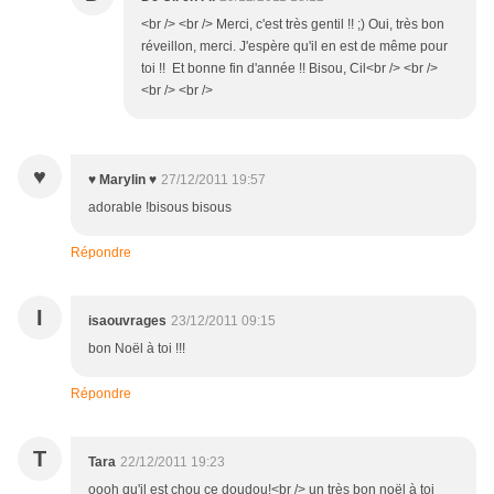
<br /> <br /> Merci, c'est très gentil !! ;) Oui, très bon
réveillon, merci. J'espère qu'il en est de même pour
toi !! Et bonne fin d'année !! Bisou, Cil<br /> <br />
<br /> <br />
♥
♥ Marylin ♥
27/12/2011 19:57
adorable !bisous bisous
Répondre
I
isaouvrages
23/12/2011 09:15
bon Noël à toi !!!
Répondre
T
Tara
22/12/2011 19:23
oooh qu'il est chou ce doudou!<br /> un très bon noël à toi