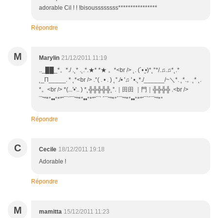
adorable Cil ! ! !bisoussssssss****************
Répondre
M
Marylin
21/12/2011 11:19
.._██_*。*./ .˛* .˛.*.★* *★ 。*<br /> ˛. (´• ̮•)*˛°*/.♫.♫*˛.*
˛_Π_____. * ˛*<br /> .°( . • . ) ˛°./• '♫ ' •.˛*./______/~＼*. ˛*.。˛* ˛.
*。<br /> *(...'•'.. ) *˛╬╬╬╬╬˛°.｜田田 ｜門｜╬╬╬╬ .<br />
¯˜"*°••°*"˜¯`´¯˜"*°••°*"˜¯` ´¯˜"*°´¯˜"*°••°*"˜¯`´¯˜"*°
Répondre
C
Cecile
18/12/2011 19:18
Adorable !
Répondre
M
mamitta
15/12/2011 11:23