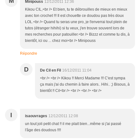
M
Minipouss
12/12/2011 12:36
Kikou CIL,<br /> Et bien, tu te débrouilles de mieux en mieux
avec ton crochet !!! Il est chouette ce doudou pas très doux
LOL.<br /> Quand tu seras une pro, je t'enverrai tout plein de
tutos (étranger hihihi) si tu veux, j'en trouve souvent lors de
mes recherches pour patouiller.<br /> Bizzz et comme tu dis, à
bientôt, ici ou ... chez moi<br /> Minipouss
Répondre
D
De Cil en Fil
16/12/2011 11:04
<br /> <br /> Kikou !! Merci Madame !!! C'est sympa
ça mais j'ai du chemin à faire alors.. Hihi.. ;) Bisous, à
bientôt !! Cil<br /> <br /> <br /> <br />
I
isaouvrages
12/12/2011 12:08
un tout joli petit chat !! il me plait bien...même si j'ai passé
l'âge des doudous !!!!