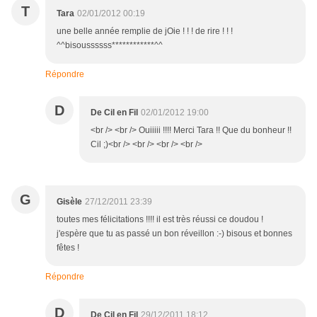
T
Tara
02/01/2012 00:19
une belle année remplie de jOie ! ! ! de rire ! ! !
^^bisoussssss************^^
Répondre
D
De Cil en Fil
02/01/2012 19:00
<br /> <br /> Ouiiiii !!!! Merci Tara !! Que du bonheur !!
Cil ;)<br /> <br /> <br /> <br />
G
Gisèle
27/12/2011 23:39
toutes mes félicitations !!!! il est très réussi ce doudou !
j'espère que tu as passé un bon réveillon :-) bisous et bonnes
fêtes !
Répondre
D
De Cil en Fil
29/12/2011 18:12