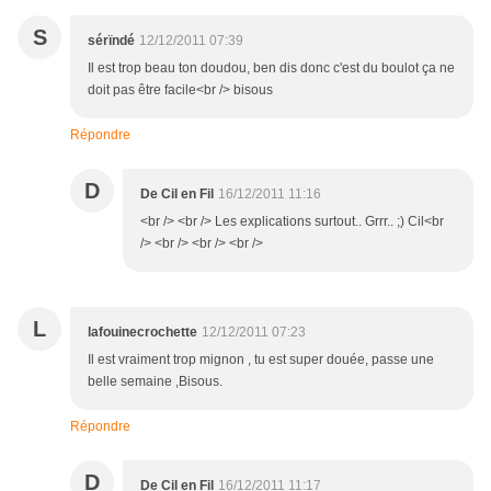
S
sérïndé
12/12/2011 07:39
Il est trop beau ton doudou, ben dis donc c'est du boulot ça ne
doit pas être facile<br /> bisous
Répondre
D
De Cil en Fil
16/12/2011 11:16
<br /> <br /> Les explications surtout.. Grrr.. ;) Cil<br
/> <br /> <br /> <br />
L
lafouinecrochette
12/12/2011 07:23
Il est vraiment trop mignon , tu est super douée, passe une
belle semaine ,Bisous.
Répondre
D
De Cil en Fil
16/12/2011 11:17