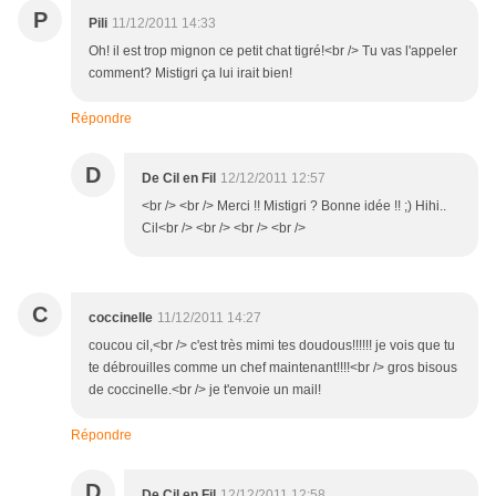
P
Pili
11/12/2011 14:33
Oh! il est trop mignon ce petit chat tigré!<br /> Tu vas l'appeler
comment? Mistigri ça lui irait bien!
Répondre
D
De Cil en Fil
12/12/2011 12:57
<br /> <br /> Merci !! Mistigri ? Bonne idée !! ;) Hihi..
Cil<br /> <br /> <br /> <br />
C
coccinelle
11/12/2011 14:27
coucou cil,<br /> c'est très mimi tes doudous!!!!!! je vois que tu
te débrouilles comme un chef maintenant!!!!<br /> gros bisous
de coccinelle.<br /> je t'envoie un mail!
Répondre
D
De Cil en Fil
12/12/2011 12:58