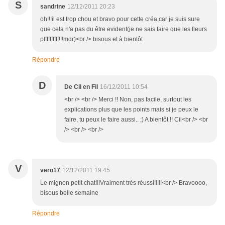
S
sandrine
12/12/2011 20:23
oh!!!il est trop chou et bravo pour cette créa,car je suis sure
que cela n'a pas du être evident(je ne sais faire que les fleurs
pffffffffff!!!mdr)<br /> bisous et à bientôt
Répondre
D
De Cil en Fil
16/12/2011 10:54
<br /> <br /> Merci !! Non, pas facile, surtout les
explications plus que les points mais si je peux le
faire, tu peux le faire aussi.. ;) A bientôt !! Cil<br /> <br
/> <br /> <br />
V
vero17
12/12/2011 19:45
Le mignon petit chat!!!Vraiment très réussi!!!!!<br /> Bravoooo,
bisous belle semaine
Répondre