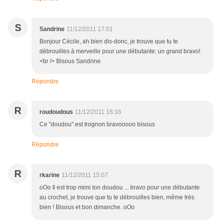
S
Sandrine
11/12/2011 17:01
Bonjour Cécile, ah bien dis-donc, je trouve que tu te
débrouilles à merveille pour une débutante: un grand bravo!
<br /> Bisous Sandrine
Répondre
R
roudoudous
11/12/2011 16:16
Ce "doudou" est trognon bravooooo bisous
Répondre
R
rkarine
11/12/2011 15:07
oOo Il est trop mimi ton doudou ... bravo pour une débutante
au crochet, je trouve que tu te débrouilles bien, même très
bien ! Bisous et bon dimanche. oOo