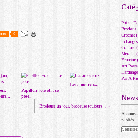
Catég
Points D
Broderie 
post
0
Crochet
(
Echange
Couture
(
Merci...
(
Feutrine
(
Art Posta
Hardange
Pas À Pa
Les amoureux..
our,
Papillon vole et... se
Newsl
urs...
pose..
Brodeuse un jour, brodeuse toujours...
Abonnez-v
publiés.