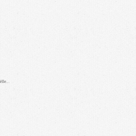
lle...