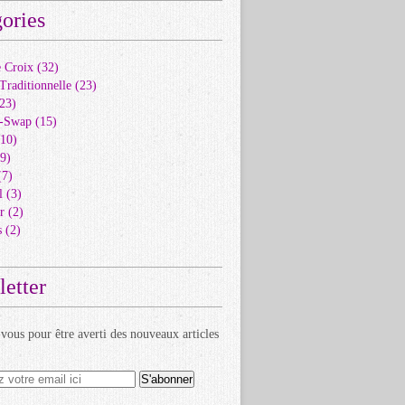
ories
e Croix
(32)
Traditionnelle
(23)
23)
s-Swap
(15)
10)
9)
7)
l
(3)
r
(2)
s
(2)
etter
ous pour être averti des nouveaux articles