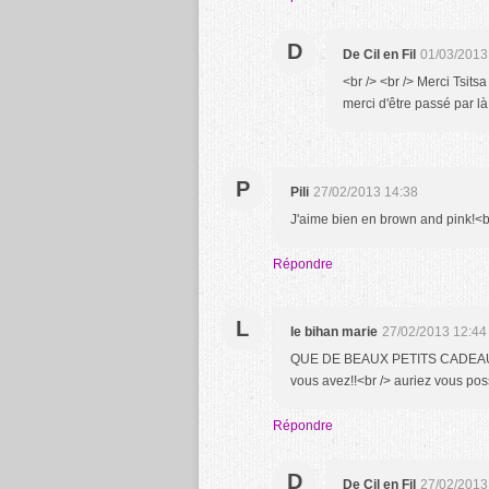
D
De Cil en Fil
01/03/2013
<br /> <br /> Merci Tsitsa 
merci d'être passé par là, 
P
Pili
27/02/2013 14:38
J'aime bien en brown and pink!<br 
Répondre
L
le bihan marie
27/02/2013 12:44
QUE DE BEAUX PETITS CADEAUX TO
vous avez!!<br /> auriez vous pos
Répondre
D
De Cil en Fil
27/02/2013