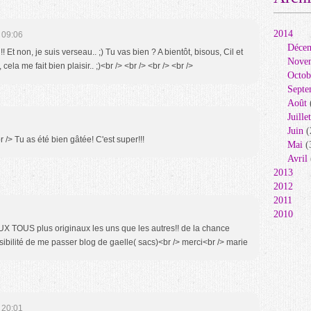
2014
 09:06
Déce
!! Et non, je suis verseau.. ;) Tu vas bien ? A bientôt, bisous, Cil et
Nove
cela me fait bien plaisir.. ;)<br /> <br /> <br /> <br />
Octob
Septe
Août
Juillet
Juin
(
/> Tu as été bien gâtée! C'est super!!!
Mai
(
Avril
2013
2012
2011
2010
US plus originaux les uns que les autres!! de la chance
sibilité de me passer blog de gaelle( sacs)<br /> merci<br /> marie
 20:01