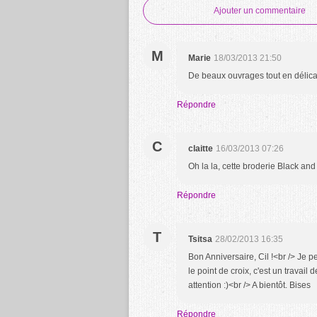
Ajouter un commentaire
M
Marie
18/03/2013 21:50
De beaux ouvrages tout en délic
Répondre
C
claitte
16/03/2013 07:26
Oh la la, cette broderie Black a
Répondre
T
Tsitsa
28/02/2013 16:35
Bon Anniversaire, Cil !<br /> Je p
le point de croix, c'est un travail 
attention :)<br /> A bientôt. Bises
Répondre