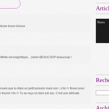
Artic
News
atesse bravo bisous
nd White est magnifique... j'aime BEAUCOUP beaucoup !
Rech
ensais que tu étais un petit poisson mais non ;-)<br /> Bravo pour
de fourmi !<br /> Tu as reçu un bien joli sac. C'est une délicate
Arch