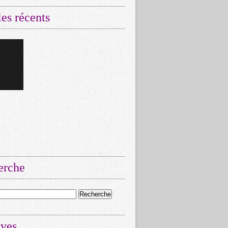
les récents
erche
ives