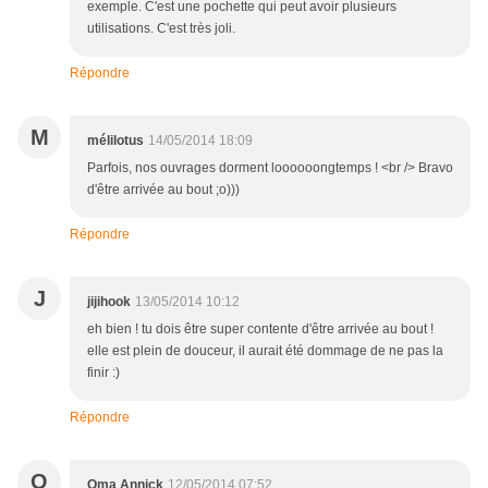
exemple. C'est une pochette qui peut avoir plusieurs
utilisations. C'est très joli.
Répondre
M
mélilotus
14/05/2014 18:09
Parfois, nos ouvrages dorment loooooongtemps ! <br /> Bravo
d'être arrivée au bout ;o)))
Répondre
J
jijihook
13/05/2014 10:12
eh bien ! tu dois être super contente d'être arrivée au bout !
elle est plein de douceur, il aurait été dommage de ne pas la
finir :)
Répondre
O
Oma Annick
12/05/2014 07:52