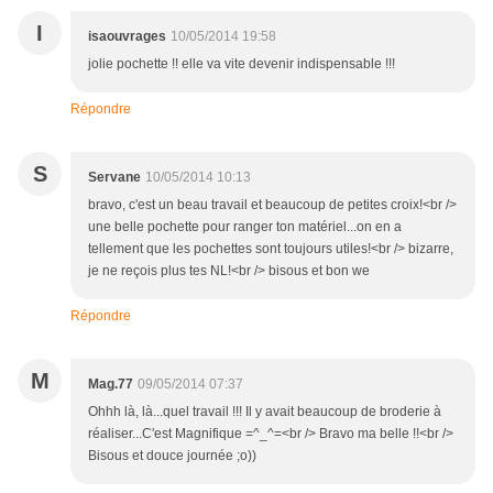
I
isaouvrages
10/05/2014 19:58
jolie pochette !! elle va vite devenir indispensable !!!
Répondre
S
Servane
10/05/2014 10:13
bravo, c'est un beau travail et beaucoup de petites croix!<br />
une belle pochette pour ranger ton matériel...on en a
tellement que les pochettes sont toujours utiles!<br /> bizarre,
je ne reçois plus tes NL!<br /> bisous et bon we
Répondre
M
Mag.77
09/05/2014 07:37
Ohhh là, là...quel travail !!! Il y avait beaucoup de broderie à
réaliser...C'est Magnifique =^_^=<br /> Bravo ma belle !!<br />
Bisous et douce journée ;o))