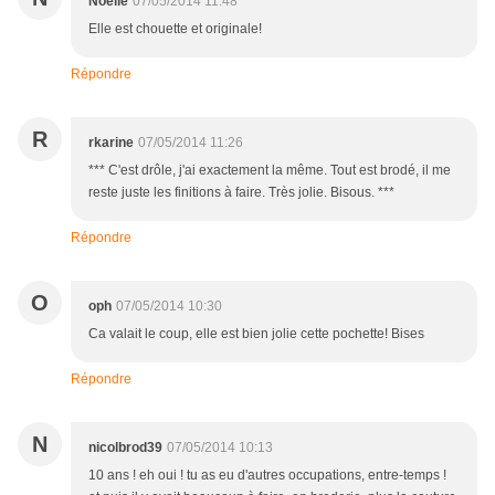
Noëlle
07/05/2014 11:48
Elle est chouette et originale!
Répondre
R
rkarine
07/05/2014 11:26
*** C'est drôle, j'ai exactement la même. Tout est brodé, il me
reste juste les finitions à faire. Très jolie. Bisous. ***
Répondre
O
oph
07/05/2014 10:30
Ca valait le coup, elle est bien jolie cette pochette! Bises
Répondre
N
nicolbrod39
07/05/2014 10:13
10 ans ! eh oui ! tu as eu d'autres occupations, entre-temps !