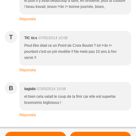
et puis il y avait beaucoup à faire, en broderie, plus la couture
! beau travail, bravo !<br /> bonne journée, bises,
Répondre
T
TIC tics
07/05/2014 10:08
Peut être était ce un Point de Croix Boulet ? lol !<br />
pourtant c'est un joli modèle !! Ne mets pas 10 ans à t'en
servir !!
Répondre
B
bigbibi
07/05/2014 10:08
et bien cela valait le coup de la finir car elle est superbe
bravissimo bigbisous !
Répondre